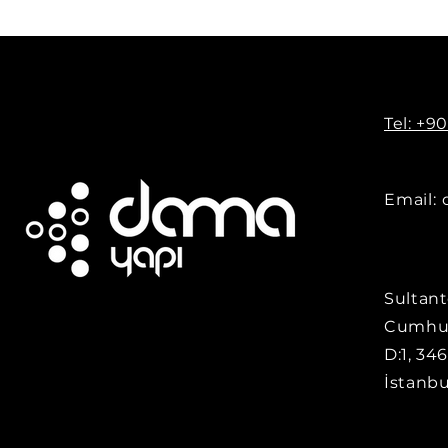
Tel: +9
Email:
Sultant
Cumhur
D:1, 34
İstanbu