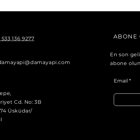
ABONE 
0 533 136 9277
En son gel
damayapi@damayapi.com
abone olun
Email
epe,
iyet Cd. No: 3B
674 Üsküdar/
l