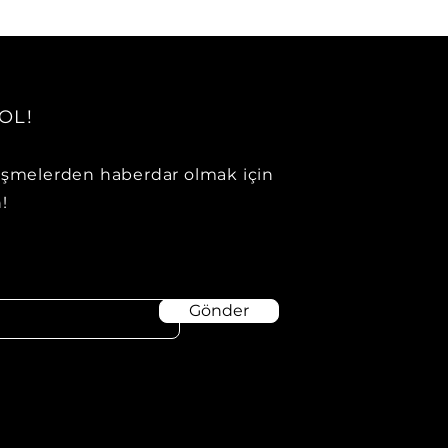
OL!
işmelerden haberdar olmak için
!
Gönder