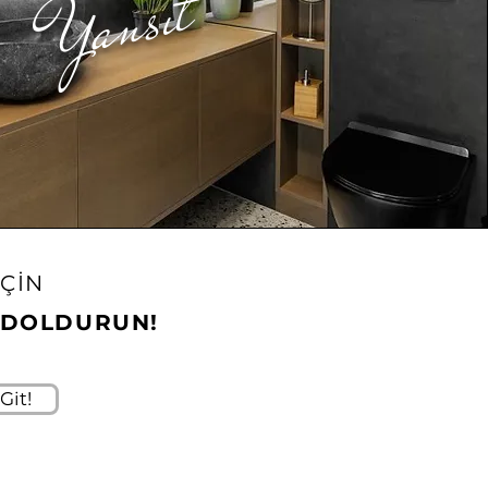
Yansıt
İÇİN
U DOLDURUN!
Git!