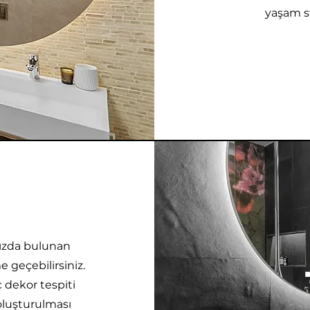
e
yaşam st
amızda bulunan
e geçebilirsiniz.
ç dekor tespiti
oluşturulması