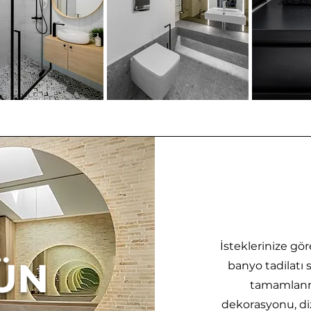
İsteklerinize g
RÜN
banyo tadilatı 
tamamlanma
dekorasyonu, diz