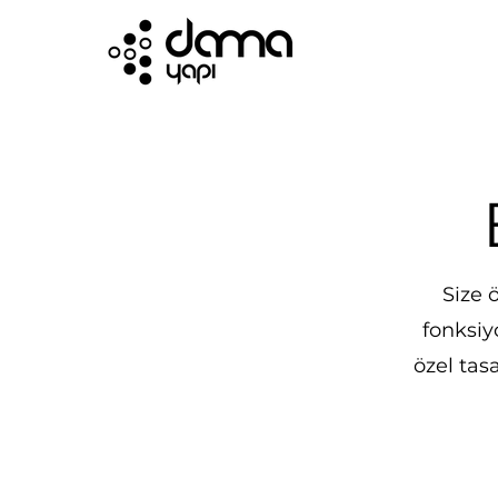
Size ö
fonksiyo
özel tas