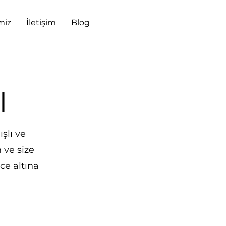
miz
İletişim
Blog
I
ışlı ve
n ve size
ce altına