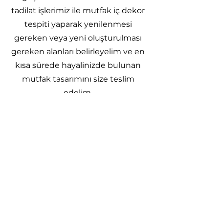
tadilat işlerimiz ile mutfak iç dekor
tespiti yaparak yenilenmesi
gereken veya yeni oluşturulması
gereken alanları belirleyelim ve en
kısa sürede hayalinizde bulunan
mutfak tasarımını size teslim
edelim.
ÜCRETSİZ KEŞİF VE FİYAT TEKLİFİ ALMAK İÇİN
HEMEN BİZİMLE İLETİŞİME GEÇİN VE YA
FORM'U DOLDURUN!
Hemen Ara!
Forma Git!
ABONE OL!
En son gelişmelerden haberdar olmak için